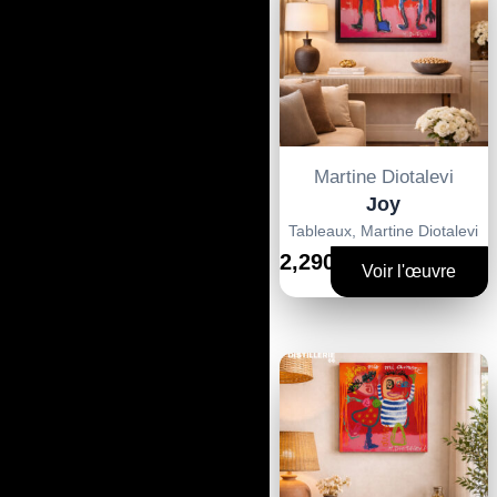
Martine Diotalevi
Joy
Tableaux
,
Martine Diotalevi
2,290€
Voir l'œuvre