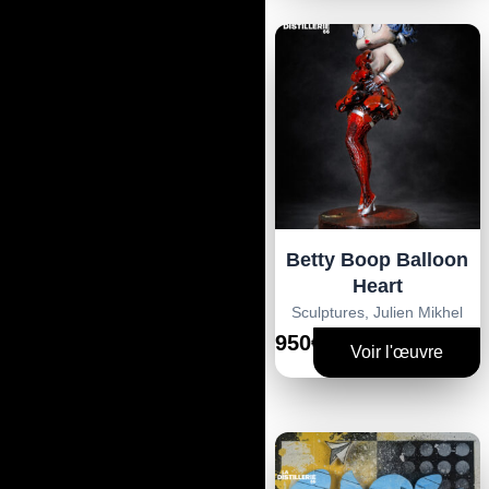
Betty Boop Balloon
Heart
Sculptures
,
Julien Mikhel
950€
Voir l'œuvre