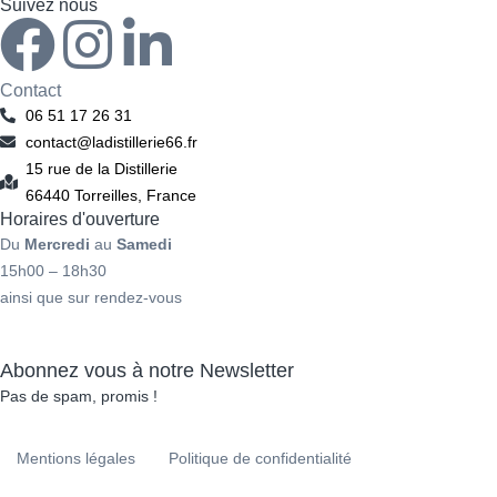
Suivez nous
F
I
L
a
n
i
Contact
06 51 17 26 31
c
s
n
contact@ladistillerie66.fr
15 rue de la Distillerie
e
t
k
66440 Torreilles, France
Horaires d'ouverture
b
a
e
Du
Mercredi
au
Samedi
15h00 – 18h30
ainsi que sur rendez-vous
o
g
d
o
r
i
Abonnez vous à notre Newsletter
Pas de spam, promis !
k
a
n
Mentions légales
Politique de confidentialité
-
m
-