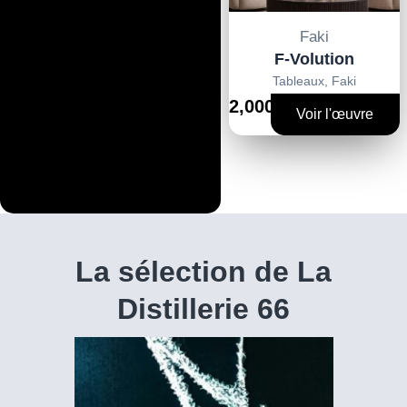
Faki
F-Volution
Tableaux
,
Faki
2,000€
Voir l'œuvre
La sélection de La
Distillerie 66