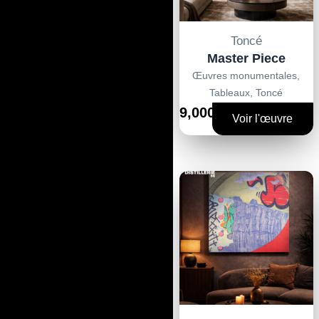
Toncé
Master Piece
Œuvres monumentales
,
Tableaux
,
Toncé
9,000€
Voir l'œuvre