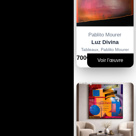
Pablito Mourer
Luz Divina
Tableaux
,
Pablito Mourer
700€
Voir l'œuvre