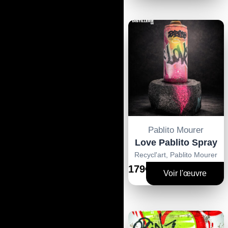
Pablito Mourer
Love Pablito Spray
Recycl'art
,
Pablito Mourer
179€
Voir l'œuvre