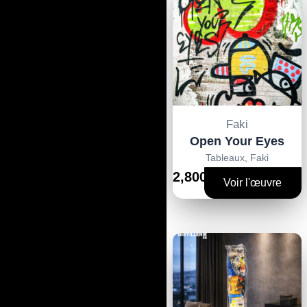
Faki
Open Your Eyes
Tableaux
,
Faki
2,800€
Voir l'œuvre