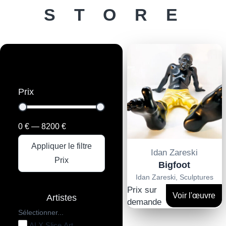
STORE
Prix
0
€
—
8200
€
Appliquer le filtre
Idan Zareski
Prix
Bigfoot
Idan Zareski
,
Sculptures
Prix sur
Voir l'œuvre
Artistes
demande
Sélectionner...
ALX Slice Art