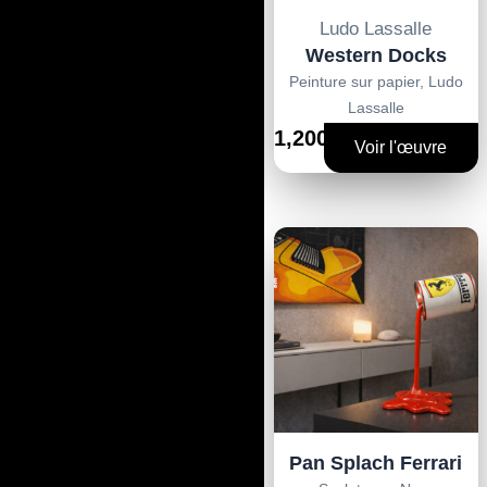
Ludo Lassalle
Western Docks
Peinture sur papier
,
Ludo
Lassalle
1,200€
Voir l'œuvre
Pan Splach Ferrari