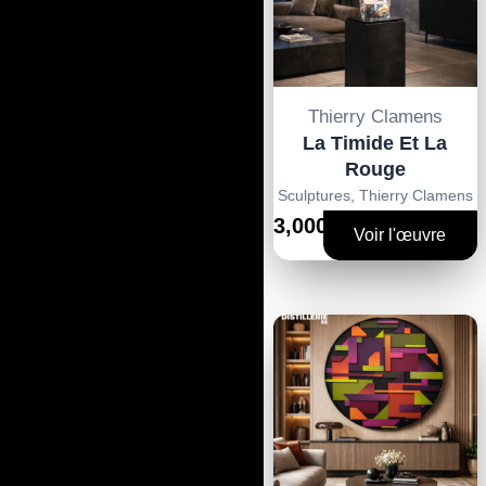
Thierry Clamens
La Timide Et La
Rouge
Sculptures
,
Thierry Clamens
3,000€
Voir l'œuvre