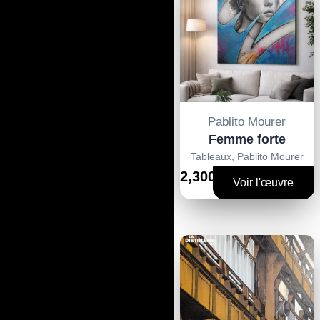
Fait main
Mixte
Mosaique photos en
relief
Soudure
Pablito Mourer
Spray / Acrylique
Femme forte
Stylo Bic
Tableaux
,
Pablito Mourer
2,300€
Stylo Bic + Collage
Voir l'œuvre
Technique Mixte
Technique Mixte sur
Bois