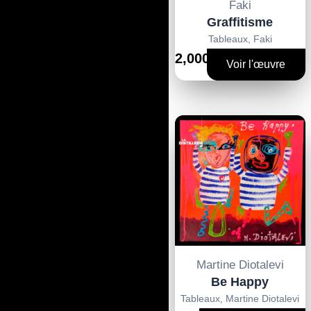
Faki
Graffitisme
Tableaux
,
Faki
2,000€
Voir l'œuvre
Martine Diotalevi
Be Happy
Tableaux
,
Martine Diotalevi