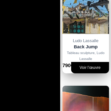
Ludo Lassalle
Back Jump
Tableau sculpture
,
Ludo
Lassalle
790€
Voir l'œuvre