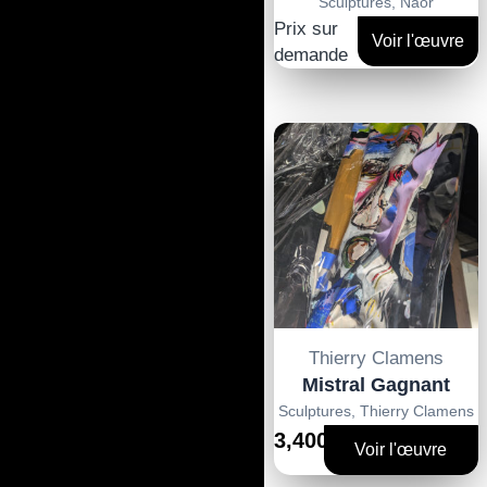
Sculptures
,
Naor
Prix sur
Voir l'œuvre
demande
Thierry Clamens
Mistral Gagnant
Sculptures
,
Thierry Clamens
3,400€
Voir l'œuvre