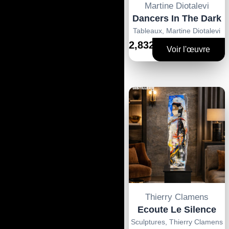
Martine Diotalevi
Dancers In The Dark
Tableaux
,
Martine Diotalevi
2,832€
Voir l'œuvre
Thierry Clamens
Ecoute Le Silence
Sculptures
,
Thierry Clamens