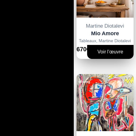
Martine Diotalevi
Mio Amore
Tableaux
,
Martine Diotalevi
670€
Voir l'œuvre