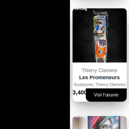
Technique Mixte Bois
et Béton
Bois et résine
Aquarelle
Photographie
Acrylique
Collage - Peinture -
Transfert - Pochoirs
Thierry Clamens
Collage / Peinture
Les Promeneurs
Collage / Peinture /
Sculptures
,
Thierry Clamens
3,400€
Résine
Voir l'œuvre
Découpes et
superpositions /
Peinture
Edition Limitée