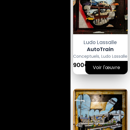
Ludo Lassalle
AutoTrain
Conceptuels
,
Ludo Lassalle
900€
Voir l'œuvre