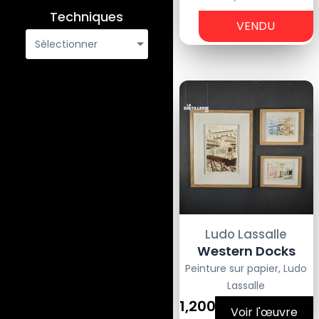
-
Techniques
VENDU
€
Sélectionner
Ludo Lassalle
Western Docks
Peinture sur papier
,
Ludo
Lassalle
1,200€
Voir l'œuvre