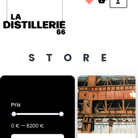
STORE
Prix
0
€
—
8200
€