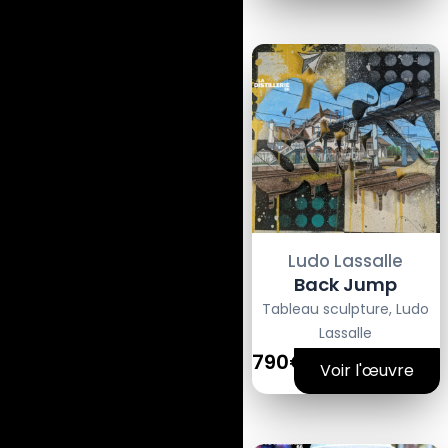
Ludo Lassalle
Back Jump
Tableau sculpture
,
Ludo
Lassalle
790€
Voir l'œuvre