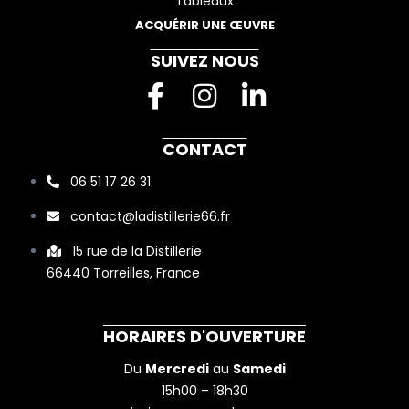
Tableaux
ACQUÉRIR UNE ŒUVRE
SUIVEZ NOUS
F
I
L
a
n
i
c
s
n
CONTACT
e
t
k
06 51 17 26 31
b
a
e
contact@ladistillerie66.fr
o
g
d
o
r
i
15 rue de la Distillerie
66440 Torreilles, France
k
a
n
-
m
-
f
i
HORAIRES D'OUVERTURE
n
Du
Mercredi
au
Samedi
15h00 – 18h30