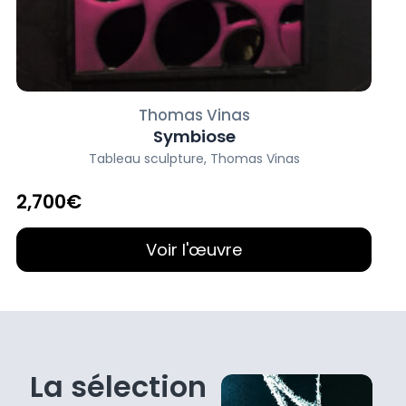
Ce qui distingue Thomas Vinas, c'est son
engagement envers la recyclerie d'anciens
matériaux nobles. Son imagination et sa créativité
lui permettent de voir le potentiel artistique dans
des objets ordinaires et de les métamorphoser en
Thomas Vinas
extraordinaire.
Symbiose
Tableau sculpture
,
Thomas Vinas
Sa passion pour la création artistique, sa maîtrise
des matériaux et son sens de l'innovation en font
2,700€
un artiste qui mérite d'être vu et revu.
Voir l'œuvre
En savoir plus sur l'artiste
La sélection