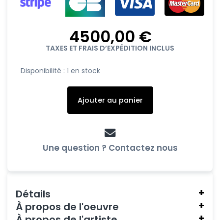
4500,00
€
TAXES ET FRAIS D’EXPÉDITION INCLUS
quantité
Disponibilité :
1 en stock
de
Au
Ajouter au panier
cœur
du
jeu
Une question ? Contactez nous
Détails
À propos de l'oeuvre
Création
À propos de l'artiste
Sous ses airs de jouet inoffensif,
Au cœur du jeu