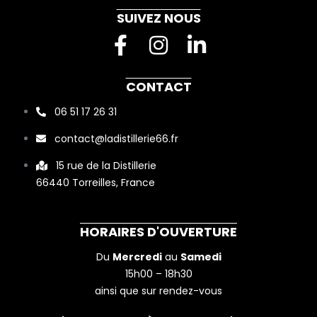
SUIVEZ NOUS
F
I
L
a
n
i
c
s
n
CONTACT
e
t
k
06 51 17 26 31
b
a
e
contact@ladistillerie66.fr
o
g
d
o
r
i
15 rue de la Distillerie
66440 Torreilles, France
k
a
n
-
m
-
f
i
HORAIRES D'OUVERTURE
n
Du
Mercredi
au
Samedi
15h00 – 18h30
ainsi que sur rendez-vous