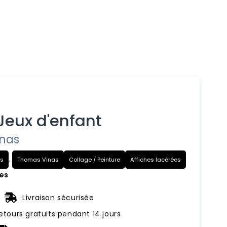
Jeux d'enfant
nas
,
ls
Thomas Vinas
Collage / Peinture
Affiches lacérées
nes
Livraison sécurisée
etours gratuits pendant 14 jours