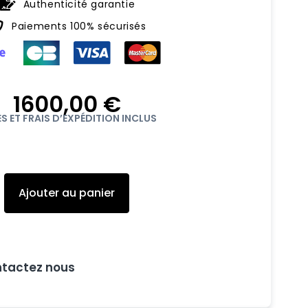
Authenticité garantie
Paiements 100% sécurisés
1600,00
€
S ET FRAIS D’EXPÉDITION INCLUS
quantité
de
Jeux
Ajouter au panier
d'enfant
ntactez nous