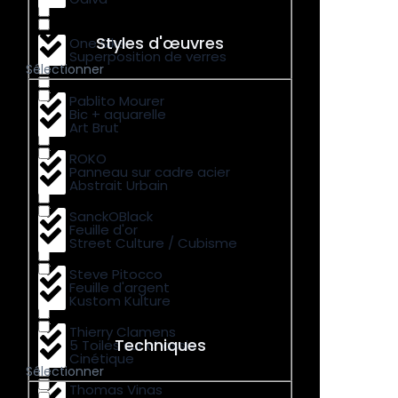
Styles d'œuvres
One Siker
Superposition de verres
Sélectionner
Pablito Mourer
Bic + aquarelle
Art Brut
ROKO
Panneau sur cadre acier
Abstrait Urbain
SanckOBlack
Feuille d'or
Street Culture / Cubisme
Steve Pitocco
Feuille d'argent
Kustom Kulture
Thierry Clamens
Techniques
5 Toiles sur chassis
Cinétique
Sélectionner
Thomas Vinas