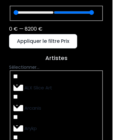
0
€
—
8200
€
Appliquer le filtre Prix
Artistes
Sélectionner...
ALX Slice Art
Arcanis
Arykp