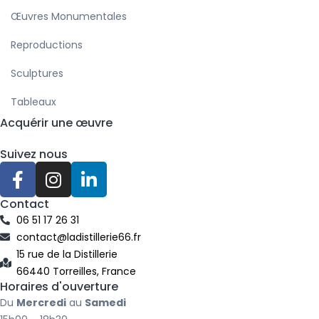
Œuvres Monumentales
Reproductions
Sculptures
Tableaux
Acquérir une œuvre
Suivez nous
F
I
L
a
n
i
c
s
n
Contact
e
t
k
06 51 17 26 31
b
a
e
contact@ladistillerie66.fr
o
g
d
15 rue de la Distillerie
66440 Torreilles, France
o
r
i
Horaires d'ouverture
k
a
n
Du
Mercredi
au
Samedi
-
m
-