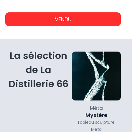
-€
-€
des matériaux et son sens de l'innovation en font
un artiste qui mérite d'être vu et revu.
VENDU
En savoir plus sur l'artiste
La sélection
de La
Distillerie 66
Méta
Mystère
Tableau sculpture
,
Méta