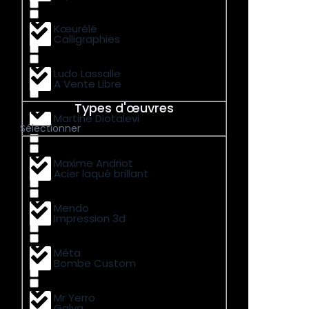
Kœurélé
Calligraphies
Ludo Lassalle
A Vente Libre
Types d'œuvres
Martine Diotalevi
Sélectionner
Maxime Andriot
Acier laqué brillant
Mendo
Impression 3d
Méta
Bombe Custom
Mr Yerro
Galva