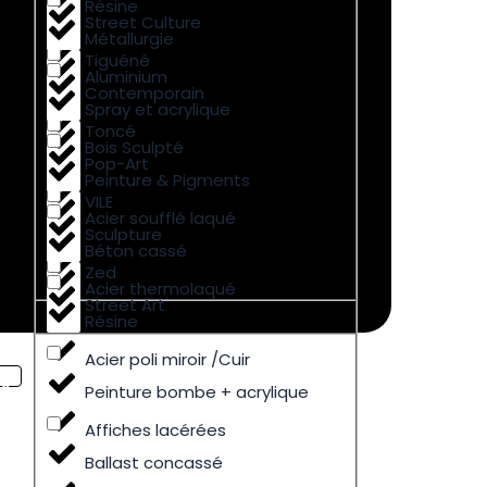
Résine
Street Culture
Métallurgie
Tiguéné
Aluminium
Contemporain
Spray et acrylique
Toncé
Bois Sculpté
Pop-Art
Peinture & Pigments
VILE
Acier soufflé laqué
Sculpture
Béton cassé
Zed
Acier thermolaqué
Street Art
Résine
Acier poli miroir /Cuir
Peinture bombe + acrylique
Affiches lacérées
Ballast concassé