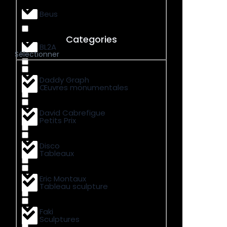
Beus
Categories
BL2A
Sélectionner
Daddy Graph
Œuvres monumentales
David Cabrefigue
Petits Prix
Disco
Tableaux
Eric Montaux
Tableau sculpture
Faki
Sculptures