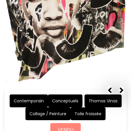
Contemporain
Conceptuels
,
Thomas Vinas
Collage / Peinture
Toile froissée
VENDU