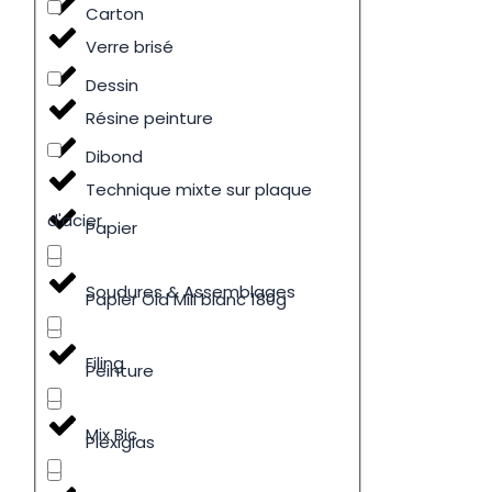
Carton
Verre brisé
Dessin
Résine peinture
Dibond
Technique mixte sur plaque
d'acier
Papier
Soudures & Assemblages
Papier Old Mill blanc 180g
Filing
Peinture
Mix Bic
Plexiglas