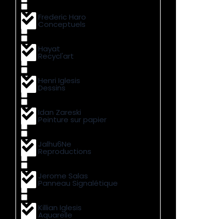
Frederic Haro
Conceptuels
Hayat
Recycl'art
Henri Iglesis
Dessins
Idan Zareski
Peinture sur papier
Jalhu6Ne
Reproductions
Jerome Salas
Panneau Signalétique
Killian Iglesis
Aquarelle