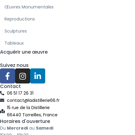
Œuvres Monumentales
Reproductions
Sculptures
Tableaux
Acquérir une œuvre
Suivez nous
F
I
L
a
n
i
c
s
n
Contact
e
t
k
06 51 17 26 31
b
a
e
contact@ladistillerie66.fr
o
g
d
15 rue de la Distillerie
66440 Torreilles, France
o
r
i
Horaires d'ouverture
k
a
n
Du
Mercredi
au
Samedi
-
m
-