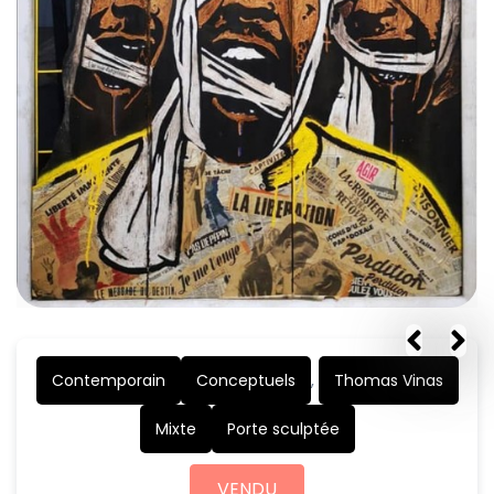
Contemporain
Conceptuels
,
Thomas Vinas
Mixte
Porte sculptée
VENDU