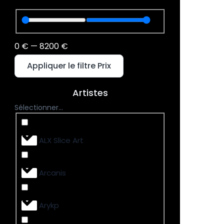
0
€
—
8200
€
Appliquer le filtre Prix
Artistes
Sélectionner...
ALX Slice Art
Arcanis
Arykp