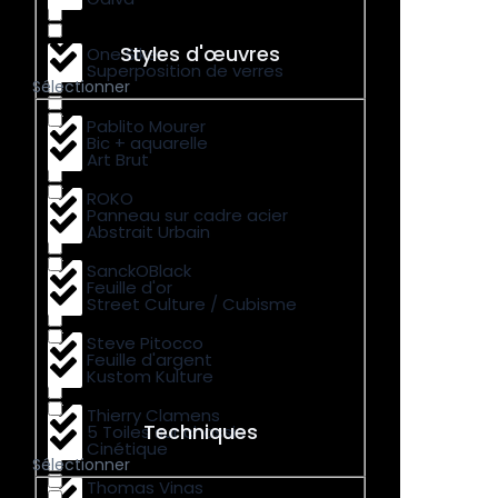
Styles d'œuvres
One Siker
Superposition de verres
Sélectionner
Pablito Mourer
Bic + aquarelle
Art Brut
ROKO
Panneau sur cadre acier
Abstrait Urbain
SanckOBlack
Feuille d'or
Street Culture / Cubisme
Steve Pitocco
Feuille d'argent
Kustom Kulture
Thierry Clamens
Techniques
5 Toiles sur chassis
Cinétique
Sélectionner
Thomas Vinas