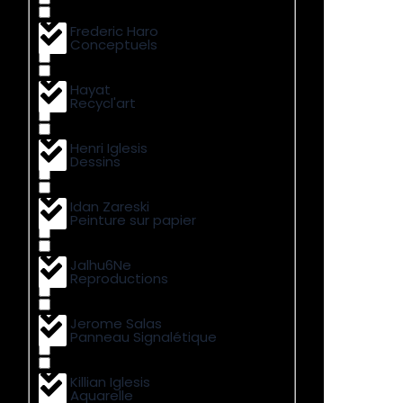
Frederic Haro
Conceptuels
Hayat
Recycl'art
Henri Iglesis
Dessins
Idan Zareski
Peinture sur papier
Jalhu6Ne
Reproductions
Jerome Salas
Panneau Signalétique
Killian Iglesis
Aquarelle