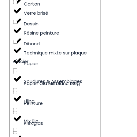
Carton
Verre brisé
Dessin
Résine peinture
Dibond
Technique mixte sur plaque
d'acier
Papier
Soudures & Assemblages
Papier Old Mill blanc 180g
Filing
Peinture
Mix Bic
Plexiglas