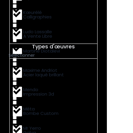
Kœurélé
Calligraphies
Ludo Lassalle
A Vente Libre
Types d'œuvres
Martine Diotalevi
Sélectionner
Maxime Andriot
Acier laqué brillant
Mendo
Impression 3d
Méta
Bombe Custom
Mr Yerro
Galva