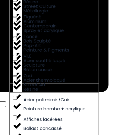
Résine
Street Culture
Métallurgie
Tiguéné
Aluminium
Contemporain
Spray et acrylique
Toncé
Bois Sculpté
Pop-Art
Peinture & Pigments
VILE
Acier soufflé laqué
Sculpture
Béton cassé
Zed
Acier thermolaqué
Street Art
Résine
Acier poli miroir /Cuir
Peinture bombe + acrylique
Affiches lacérées
Ballast concassé