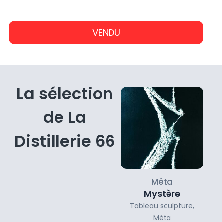
-€
-€
des matériaux et son sens de l'innovation en font
un artiste qui mérite d'être vu et revu.
VENDU
En savoir plus sur l'artiste
La sélection
de La
Distillerie 66
Méta
Mystère
Tableau sculpture
,
Méta