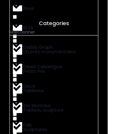
Beus
Categories
BL2A
Sélectionner
Daddy Graph
Œuvres monumentales
David Cabrefigue
Petits Prix
Disco
Tableaux
Eric Montaux
Tableau sculpture
Faki
Sculptures