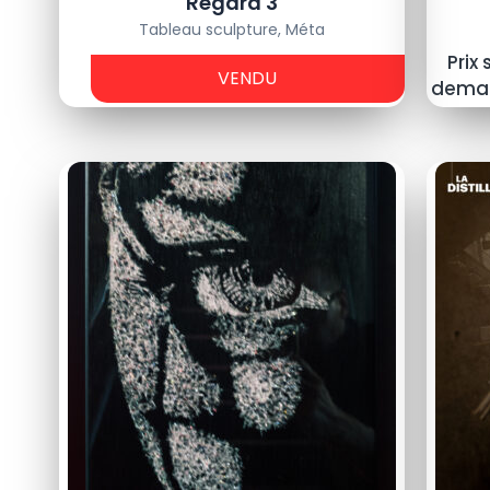
Regard 3
Tableau sculpture
,
Méta
-
Prix 
VENDU
€
dema