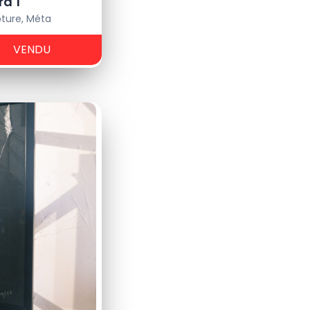
d 1
pture
,
Méta
VENDU