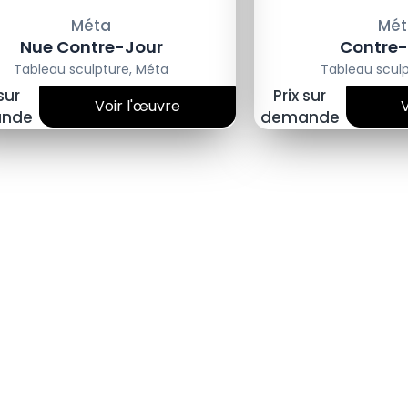
Méta
Mét
Nue Contre-Jour
Contre-
Tableau sculpture
,
Méta
Tableau scul
 sur
Prix sur
Voir l'œuvre
nde
demande