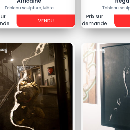
Africaine
Regar
Tableau sculpture
,
Méta
Tableau scul
-
-
sur
Prix sur
VENDU
€
€
nde
demande