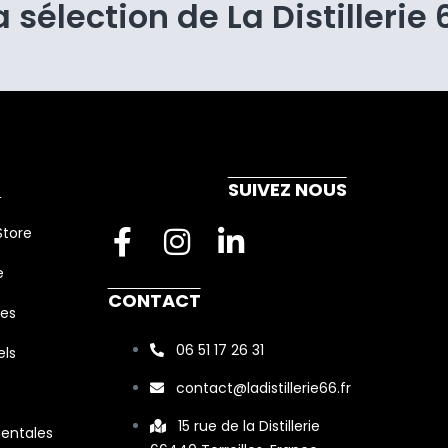
a sélection de La Distillerie 
E
SUIVEZ NOUS
F
I
L
Store
a
n
i
e
c
s
n
CONTACT
ies
e
t
k
b
a
06 51 17 26 31
e
ls
o
g
d
contact@ladistillerie66.fr
o
r
i
15 rue de la Distillerie
entales