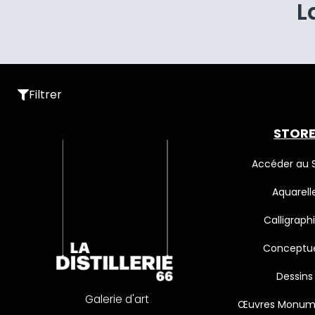
L
Filtrer
STOR
Accéder au 
Aquarell
Calligraph
Conceptue
Dessins
Galerie d'art
Œuvres Monum