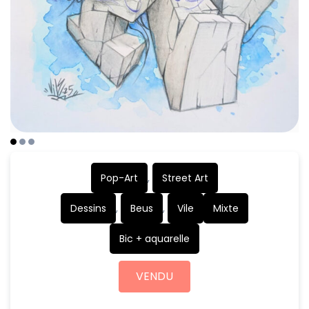
Pop-Art
,
Street Art
Dessins
,
Beus
,
Vile
Mixte
Bic + aquarelle
VENDU