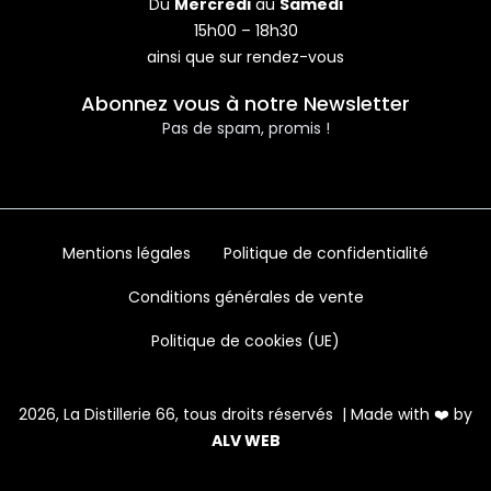
Du
Mercredi
au
Samedi
-
m
-
15h00 – 18h30
f
i
ainsi que sur rendez-vous
n
Abonnez vous à notre Newsletter
Pas de spam, promis !
Mentions légales
Politique de confidentialité
Conditions générales de vente
Politique de cookies (UE)
2026, La Distillerie 66, tous droits réservés | Made with ❤️ by
ALV WEB