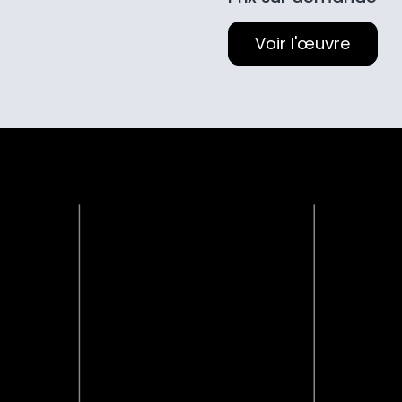
collectif. Ses œuvres sont des ouvertures, au sens
littéral comme au sens symbolique.
Voir l'œuvre
En savoir plus sur l'artiste