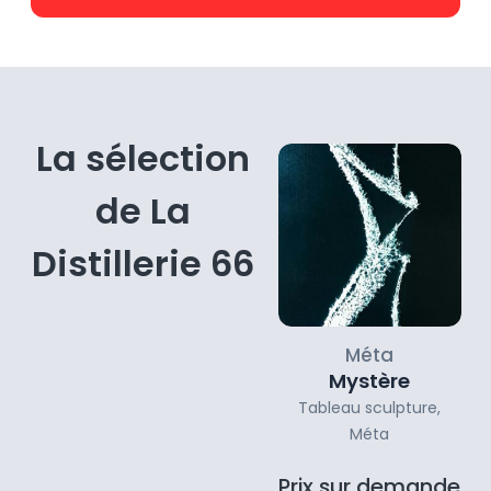
photographiées et partagées à travers le monde,
lui ont assuré une reconnaissance internationale.
Mais derrière l’effet spectaculaire, il y a un travail
de fond :
maîtrise des perspectives, discipline
architecturale, jeu avec la matière et la
lumière
. Là où beaucoup de street art se
La sélection
contente du choc visuel, Vile construit une illusion
durable, capable de transformer la perception
de La
d’un lieu.
Aujourd’hui, l’artiste franchit un nouveau seuil : ses
Distillerie 66
œuvres quittent le mur pour entrer dans l’univers
de la collection.
Encore rares sur le marché
, ses
pièces portent en elles une double valeur : la
force d’un style déjà iconique et l’opportunité
Méta
d’acquérir un artiste au moment précis où sa cote
Mystère
commence à se structurer.
Tableau sculpture
,
Méta
Vile ne propose pas simplement des tableaux : il
apporte dans l’espace privé l’énergie de la rue, le
Prix sur demande
vertige de la 3D et la puissance d’un imaginaire