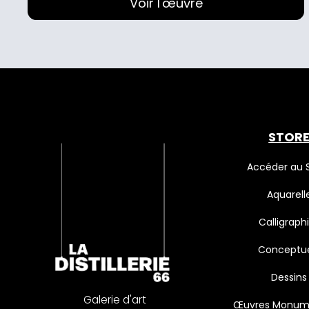
Voir l'œuvre
STOR
Accéder au 
Aquarell
Calligraph
Conceptue
Dessins
Galerie d'art
Œuvres Monum