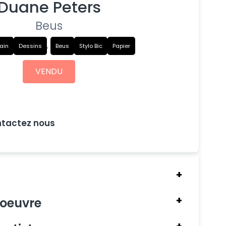
Duane Peters
Beus
,
ain
Dessins
Beus
Stylo Bic
Papier
VENDU
ntactez nous
Oeuvre originale
'oeuvre
rfait état
Oeuvre signée à la main