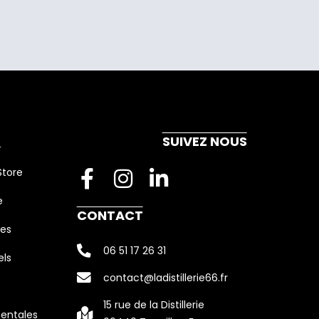
E
SUIVEZ NOUS
F
I
L
Store
a
n
i
e
c
s
n
CONTACT
ies
e
t
k
06 51 17 26 31
b
a
e
ls
o
g
d
contact@ladistillerie66.fr
o
r
i
15 rue de la Distillerie
entales