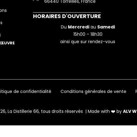
k
a
n
66440 Torreilles, France
-
m
-
ons
HORAIRES D'OUVERTURE
f
i
es
Du
Mercredi
au
Samedi
n
15h00 – 18h30
x
ainsi que sur rendez-vous
 ŒUVRE
litique de confidentialité
Conditions générales de vente
26, La Distillerie 66, tous droits réservés | Made with ❤️ by
ALV W