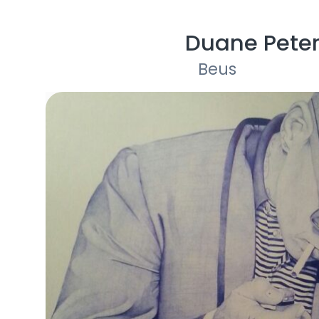
Duane Pete
Beus