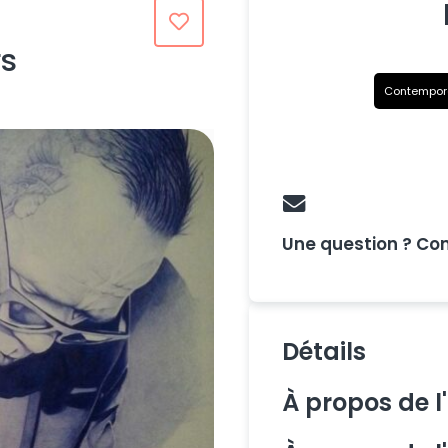
rs
Contempor
Une question ? Co
Détails
Création
À propos de l
Œuvre vendue en pa
Signature