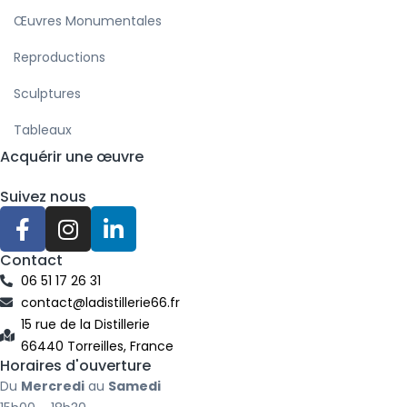
Œuvres Monumentales
Reproductions
Sculptures
Tableaux
Acquérir une œuvre
Suivez nous
F
I
L
a
n
i
c
s
n
Contact
e
t
k
06 51 17 26 31
b
a
e
contact@ladistillerie66.fr
o
g
d
15 rue de la Distillerie
66440 Torreilles, France
o
r
i
Horaires d'ouverture
k
a
n
Du
Mercredi
au
Samedi
-
m
-