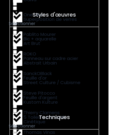
Styles d'œuvres
One Siker
Superposition de verres
Sélectionner
Pablito Mourer
Bic + aquarelle
Art Brut
ROKO
Panneau sur cadre acier
Abstrait Urbain
SanckOBlack
Feuille d'or
Street Culture / Cubisme
Steve Pitocco
Feuille d'argent
Kustom Kulture
Thierry Clamens
Techniques
5 Toiles sur chassis
Cinétique
Sélectionner
Thomas Vinas