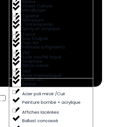
Résine
Street Culture
Métallurgie
Tiguéné
Aluminium
Contemporain
Spray et acrylique
Toncé
Bois Sculpté
Pop-Art
Peinture & Pigments
VILE
Acier soufflé laqué
Sculpture
Béton cassé
Zed
Acier thermolaqué
Street Art
Résine
Acier poli miroir /Cuir
Peinture bombe + acrylique
Affiches lacérées
Ballast concassé