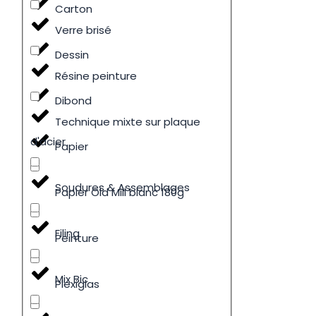
Carton
Verre brisé
Dessin
Résine peinture
Dibond
Technique mixte sur plaque
d'acier
Papier
Soudures & Assemblages
Papier Old Mill blanc 180g
Filing
Peinture
Mix Bic
Plexiglas