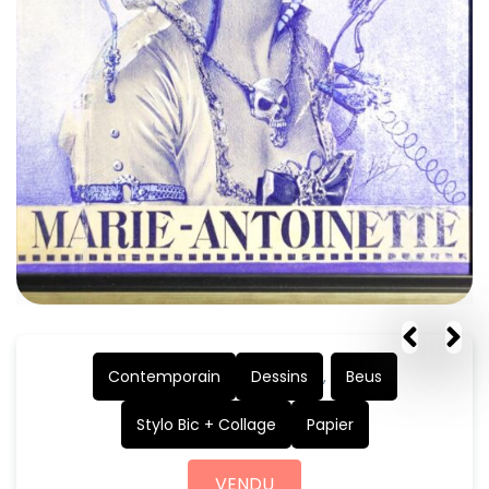
Contemporain
Dessins
,
Beus
Stylo Bic + Collage
Papier
VENDU