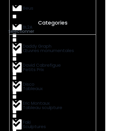
Beus
Categories
BL2A
Sélectionner
Daddy Graph
Œuvres monumentales
David Cabrefigue
Petits Prix
Disco
Tableaux
Eric Montaux
Tableau sculpture
Faki
Sculptures