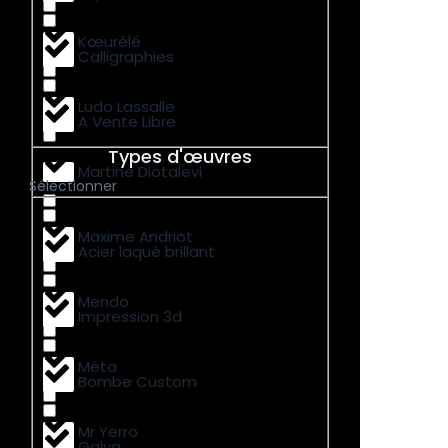
Kœurélé
Calligraphies
Ludo Lassalle
A Vente Libre
Types d'œuvres
Martine Diotalevi
Sélectionner
Maxime Andriot
Acier laqué brillant
Mendo
Impression 3d
Méta
Bombe Custom
Mr Yerro
Galva