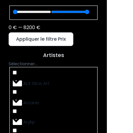
0
€
—
8200
€
Appliquer le filtre Prix
Artistes
Sélectionner...
ALX Slice Art
Arcanis
Arykp