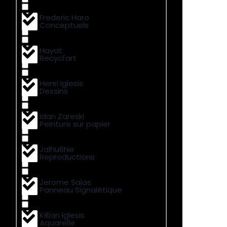
Frederic Haro
Conceptuels
Hayat
Recycl'art
Henri Iglesis
Dessins
Idan Zareski
Peinture sur papier
Jalhu6Ne
Reproductions
Jerome Salas
Panneau Signalétique
Killian Iglesis
Aquarelle