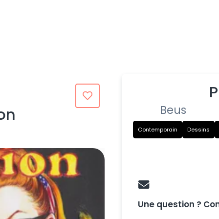
P
Beus
on
Contemporain
Dessins
Une question ? Co