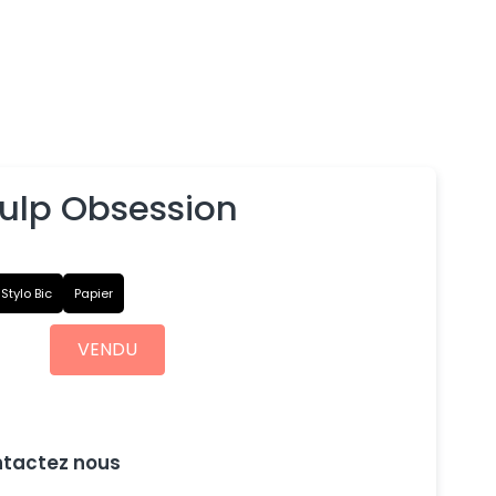
ulp Obsession
Stylo Bic
Papier
VENDU
ntactez nous