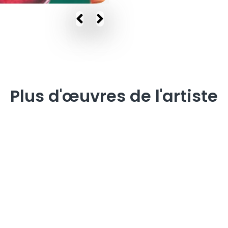
(Hauteur x Largeur x Prof
Beus a choisi le plus 
ambitieuses des œuvre
du quotidien devient 
Plus d'œuvres de l'artiste
d’un simple exercice 
que la contrainte nourr
l’exceptionnel.
Chaque trait, précis j
mémoire et modernité.
icônes, interroge les 
comme ceux de la cult
compositions qui osci
Son univers dépasse 
d’objets, installations