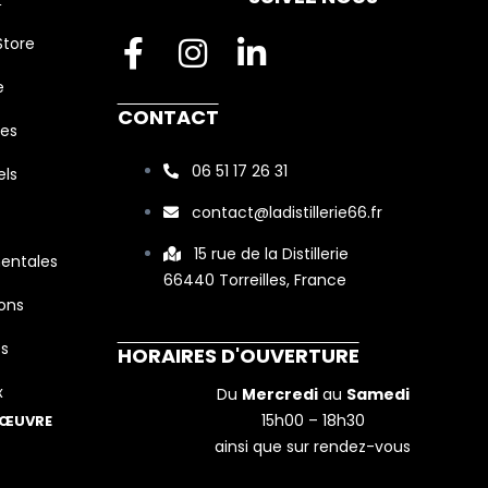
F
I
L
Store
a
n
i
e
c
s
n
CONTACT
ies
e
t
k
b
a
06 51 17 26 31
e
ls
o
g
d
contact@ladistillerie66.fr
o
r
i
15 rue de la Distillerie
entales
k
a
n
66440 Torreilles, France
-
m
-
ons
f
i
es
HORAIRES D'OUVERTURE
n
x
Du
Mercredi
au
Samedi
15h00 – 18h30
 ŒUVRE
ainsi que sur rendez-vous