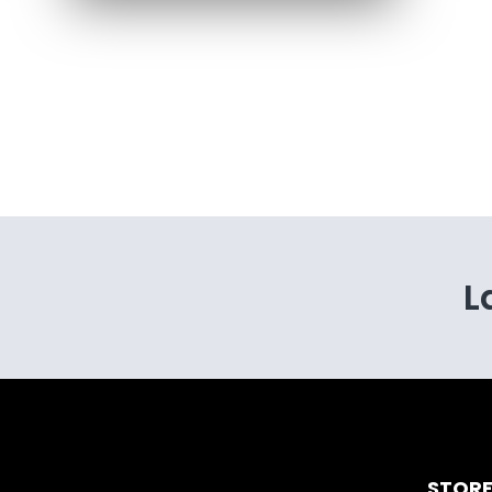
L
STOR