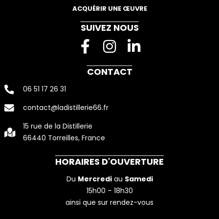
ACQUÉRIR UNE ŒUVRE
SUIVEZ NOUS
F
I
L
a
n
i
c
s
n
CONTACT
e
t
k
06 51 17 26 31
b
a
e
contact@ladistillerie66.fr
o
g
d
15 rue de la Distillerie
o
r
i
66440 Torreilles, France
k
a
n
-
m
-
HORAIRES D'OUVERTURE
f
i
Du
Mercredi
au
Samedi
n
15h00 – 18h30
ainsi que sur rendez-vous