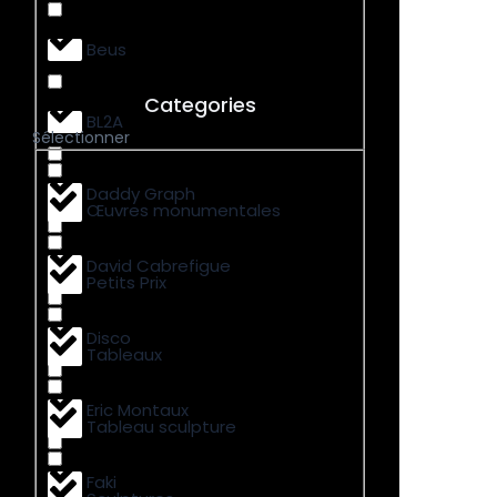
Beus
Categories
BL2A
Sélectionner
Daddy Graph
Œuvres monumentales
David Cabrefigue
Petits Prix
Disco
Tableaux
Eric Montaux
Tableau sculpture
Faki