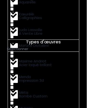
Aquarelle
Kœurélé
Calligraphies
Ludo Lassalle
A Vente Libre
Types d'œuvres
Martine Diotalevi
Sélectionner
Maxime Andriot
Acier laqué brillant
Mendo
Impression 3d
Méta
Bombe Custom