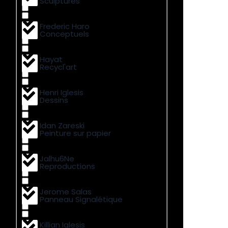
Sculptures
Frederic Haro
Conceptuels
Hayat
Recycl'art
Henri Iglesis
Dessins
Idan Zareski
Peinture sur papier
Jalhu6Ne
Reproductions
Jerome Salas
Panneau Signalétique
Killian Iglesis