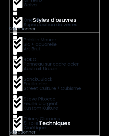
Mr Yerro
Galva
Styles d'œuvres
One Siker
Superposition de verres
Sélectionner
Pablito Mourer
Bic + aquarelle
Art Brut
ROKO
Panneau sur cadre acier
Abstrait Urbain
SanckOBlack
Feuille d'or
Street Culture / Cubisme
Steve Pitocco
Feuille d'argent
Kustom Kulture
Thierry Clamens
Techniques
5 Toiles sur chassis
Cinétique
Sélectionner