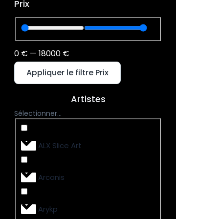
Prix
0
€
—
18000
€
Appliquer le filtre Prix
Artistes
Sélectionner...
ALX Slice Art
Arcanis
Arykp