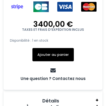
3400,00
€
TAXES ET FRAIS D’EXPÉDITION INCLUS
quantité
Disponibilité :
1 en stock
de
Quatre
Ajouter au panier
Notes
De
Musique
Une question ? Contactez nous
Détails