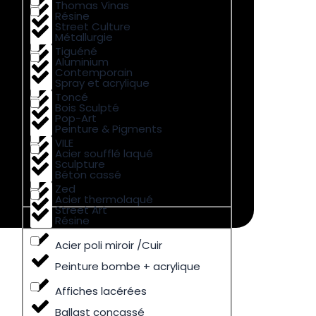
Thomas Vinas
Résine
Street Culture
Métallurgie
Tiguéné
Aluminium
Contemporain
Spray et acrylique
Toncé
Bois Sculpté
Pop-Art
Peinture & Pigments
VILE
Acier soufflé laqué
Sculpture
Béton cassé
Zed
Acier thermolaqué
Street Art
Résine
Acier poli miroir /Cuir
Peinture bombe + acrylique
Affiches lacérées
Ballast concassé