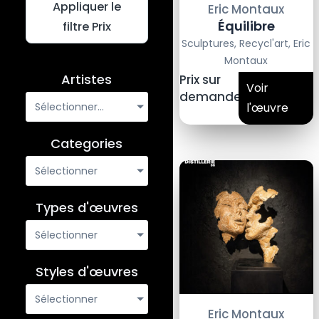
Appliquer le
Eric Montaux
Équilibre
filtre Prix
Sculptures
,
Recycl'art
,
Eric
Montaux
Artistes
Prix sur
Voir
demande
l'œuvre
Sélectionner...
Categories
Sélectionner
Types d'œuvres
Sélectionner
Styles d'œuvres
Sélectionner
Eric Montaux