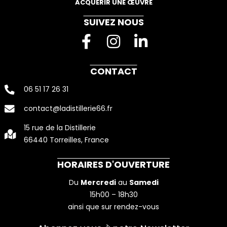
ACQUÉRIR UNE ŒUVRE
SUIVEZ NOUS
F
I
L
a
n
i
c
s
n
CONTACT
e
t
k
06 51 17 26 31
b
a
e
contact@ladistillerie66.fr
o
g
d
o
r
i
15 rue de la Distillerie
66440 Torreilles, France
k
a
n
-
m
-
HORAIRES D'OUVERTURE
f
i
Du
Mercredi
au
Samedi
n
15h00 – 18h30
ainsi que sur rendez-vous