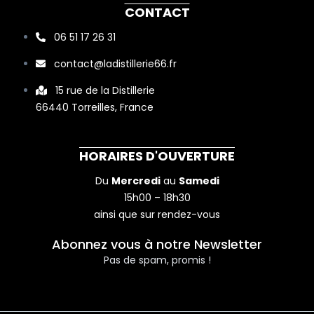
c
s
n
CONTACT
e
t
k
06 51 17 26 31
b
a
e
contact@ladistillerie66.fr
o
g
d
o
r
i
15 rue de la Distillerie
66440 Torreilles, France
k
a
n
-
m
-
f
i
HORAIRES D'OUVERTURE
n
Du
Mercredi
au
Samedi
15h00 – 18h30
ainsi que sur rendez-vous
Abonnez vous à notre Newsletter
Pas de spam, promis !