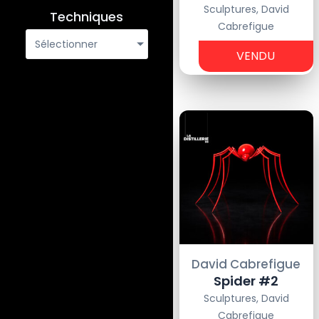
Sculptures
,
David
Techniques
Cabrefigue
-
Sélectionner
VENDU
€
David Cabrefigue
Spider #2
Sculptures
,
David
Cabrefigue