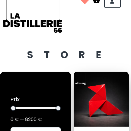
STORE
Prix
0
€
—
8200
€