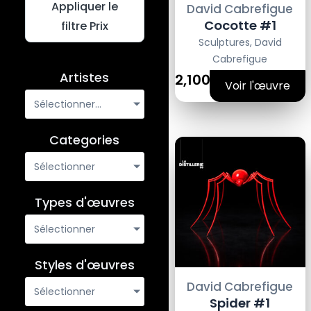
Appliquer le
David Cabrefigue
Cocotte #1
filtre Prix
Sculptures
,
David
Cabrefigue
Artistes
2,100€
Voir l'œuvre
Sélectionner...
Categories
Sélectionner
Types d'œuvres
Sélectionner
Styles d'œuvres
David Cabrefigue
Sélectionner
Spider #1