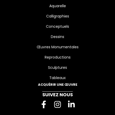
Aquarelle
Calligraphies
Conceptuels
Dessins
Œuvres Monumentales
Reproductions
Sculptures
Tableaux
ACQUÉRIR UNE ŒUVRE
SUIVEZ NOUS
F
I
L
a
n
i