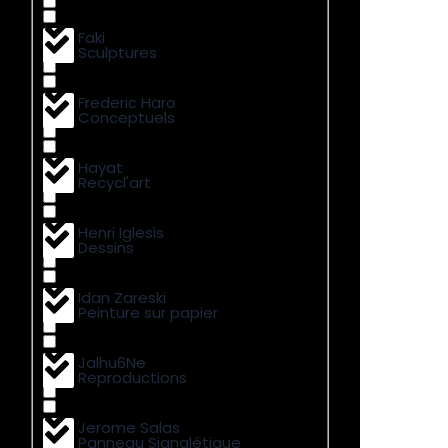
Faki
Sculptures
Frederic Haro
Conceptuels
Hayat
Recycl'art
Henri Iglesis
Dessins
Idan Zareski
Peinture sur papier
Jalhu6Ne
Reproductions
Jerome Salas
Panneau Signalétique