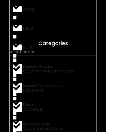
Arykp
Beus
Categories
BL2A
Sélectionner
Daddy Graph
Œuvres monumentales
David Cabrefigue
Petits Prix
Disco
Tableaux
Eric Montaux
Tableau sculpture