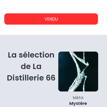
reste les dessins animés de son enfance à qui il
-€
-€
aime donner des couleurs vives et électriques.
VENDU
En savoir plus sur l'artiste
La sélection
de La
Distillerie 66
Méta
Mystère