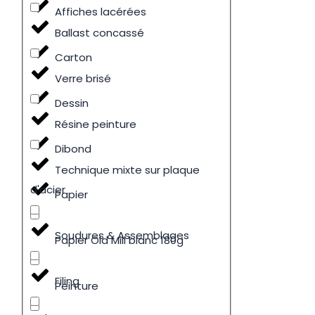
Affiches lacérées
Ballast concassé
Carton
Verre brisé
Dessin
Résine peinture
Dibond
Technique mixte sur plaque
d'acier
Papier
Soudures & Assemblages
Papier Old Mill blanc 180g
Filing
Peinture