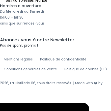
66440 Torreilles, France
o
r
i
Horaires d'ouverture
k
a
n
Du
Mercredi
au
Samedi
-
m
-
15h00 – 18h30
f
i
ainsi que sur rendez-vous
n
Abonnez vous à notre Newsletter
Pas de spam, promis !
Mentions légales
Politique de confidentialité
Conditions générales de vente
Politique de cookies (UE)
2026, La Distillerie 66, tous droits réservés | Made with ❤️ by
ALV
WEB