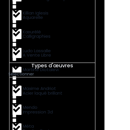
Killian Iglesis
Aquarelle
Kœurélé
Calligraphies
Ludo Lassalle
A Vente Libre
Types d'œuvres
Martine Diotalevi
Sélectionner
Maxime Andriot
Acier laqué brillant
Mendo
Impression 3d
Méta