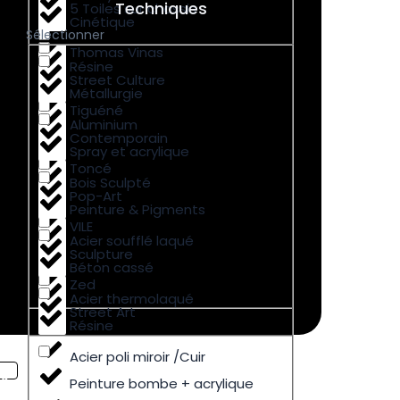
Techniques
5 Toiles sur chassis
Cinétique
Sélectionner
Thomas Vinas
Résine
Street Culture
Métallurgie
Tiguéné
Aluminium
Contemporain
Spray et acrylique
Toncé
Bois Sculpté
Pop-Art
Peinture & Pigments
VILE
Acier soufflé laqué
Sculpture
Béton cassé
Zed
Acier thermolaqué
Street Art
Résine
Acier poli miroir /Cuir
Peinture bombe + acrylique