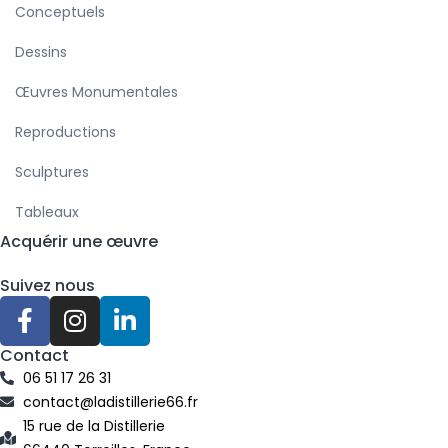
Conceptuels
Dessins
Œuvres Monumentales
Reproductions
Sculptures
Tableaux
Acquérir une œuvre
Suivez nous
F
I
L
a
n
i
c
s
n
Contact
e
t
k
06 51 17 26 31
b
a
e
contact@ladistillerie66.fr
o
g
d
15 rue de la Distillerie