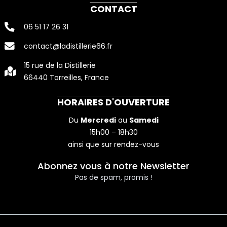
c
s
n
CONTACT
e
t
k
06 51 17 26 31
b
a
e
contact@ladistillerie66.fr
o
g
d
o
r
i
15 rue de la Distillerie
66440 Torreilles, France
k
a
n
-
m
-
HORAIRES D'OUVERTURE
f
i
Du
Mercredi
au
Samedi
n
15h00 – 18h30
ainsi que sur rendez-vous
Abonnez vous à notre Newsletter
Pas de spam, promis !