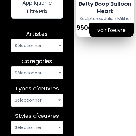
Appliquer le
Betty Boop Balloon
Heart
filtre Prix
Sculptures
,
Julien Mikhel
950€
Voir l'œuvre
Artistes
Sélectionner...
Categories
Sélectionner
Types d'œuvres
Sélectionner
Styles d'œuvres
Sélectionner