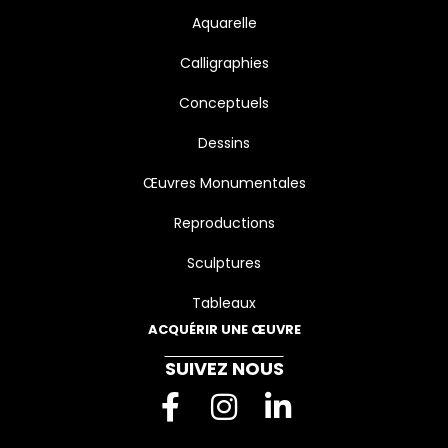
Aquarelle
Calligraphies
Conceptuels
Dessins
Œuvres Monumentales
Reproductions
Sculptures
Tableaux
ACQUÉRIR UNE ŒUVRE
SUIVEZ NOUS
F
I
L
a
n
i