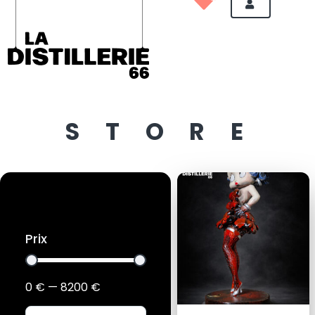
STORE
Prix
0
€
—
8200
€